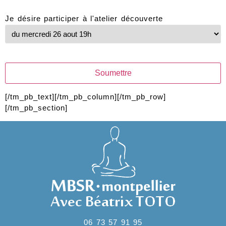
Email
*
Je désire participer à l'atelier découverte
Soumettre
[/tm_pb_text][/tm_pb_column][/tm_pb_row]
[/tm_pb_section]
06 73 57 91 95