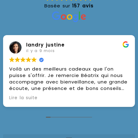
Basée sur
157 avis
landry justine
il y a 9 mois
Voilà un des meilleurs cadeaux que l'on
puisse s'offrir. Je remercie Béatrix qui nous
accompagne avec bienveillance, une grande
écoute, une présence et de bons conseils
pour nous mettre sur la voie de la
Lire la suite
méditation ou nous faire découvrir une
nouvelle façon de méditer. Mille mercis pour
ces beaux moments partagés. Et je vous
souhaite à tous un beau voyage intérieur
pour un beau rayonnement extérieur.