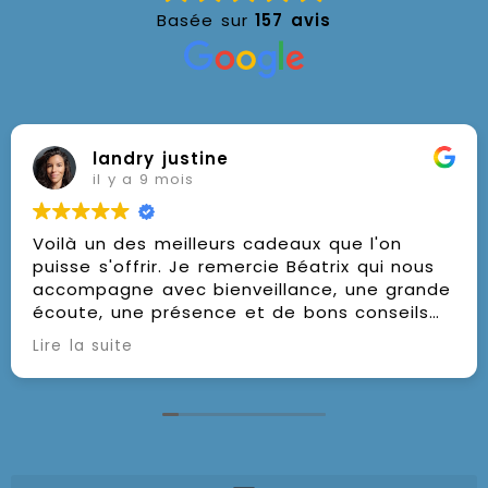
Basée sur
157 avis
landry justine
il y a 9 mois
Voilà un des meilleurs cadeaux que l'on
puisse s'offrir. Je remercie Béatrix qui nous
accompagne avec bienveillance, une grande
écoute, une présence et de bons conseils
pour nous mettre sur la voie de la
Lire la suite
méditation ou nous faire découvrir une
nouvelle façon de méditer. Mille mercis pour
ces beaux moments partagés. Et je vous
souhaite à tous un beau voyage intérieur
pour un beau rayonnement extérieur.