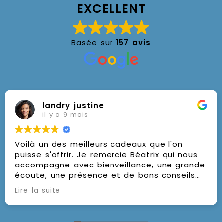
EXCELLENT
Basée sur
157 avis
landry justine
il y a 9 mois
Voilà un des meilleurs cadeaux que l'on
puisse s'offrir. Je remercie Béatrix qui nous
accompagne avec bienveillance, une grande
écoute, une présence et de bons conseils
pour nous mettre sur la voie de la
Lire la suite
méditation ou nous faire découvrir une
nouvelle façon de méditer. Mille mercis pour
ces beaux moments partagés. Et je vous