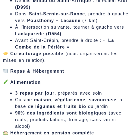
Depuis
Millau ou Saint-Affrique
: direction
Albi
(D999)
Dans
Saint-Sernin-sur-Rance
, prendre à gauche
vers
Pousthomy – Lacaune
(7 km)
À l’intersection suivante, tourner à gauche vers
Laclaparède (D554)
Avant Saint-Crépin, prendre à droite :
« La
Combe de la Périère »
Co-voiturage possible
(nous organiserons les
mises en relation).
Repas & Hébergement
Alimentation
3 repas par jour
, préparés avec soin
Cuisine
maison, végétarienne, savoureuse
, à
base de
légumes et fruits bio
du jardin
90% des ingrédients sont biologiques
(avec
œufs, produits laitiers, fromage, sans vin ni
alcool)
Hébergement en pension complète